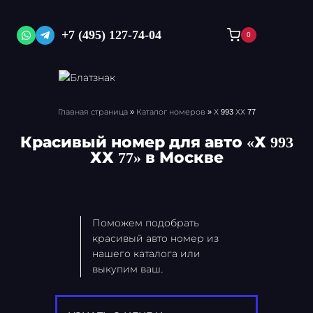
Перейти
к
+7 (495) 127-74-04
0
содержимому
Главная страница
»
Каталог номеров
»
Х 993 ХХ 77
Красивый номер для авто «Х 993
ХХ 77» в Москве
Поможем подобрать
красивый авто номер из
нашего каталога или
выкупим ваш.