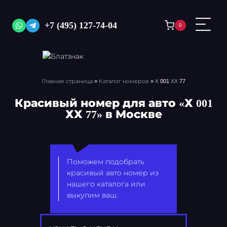
Перейти
к
+7 (495) 127-74-04
0
содержимому
Главная страница
»
Каталог номеров
»
Х 001 ХХ 77
Красивый номер для авто «Х 001
ХХ 77» в Москве
Поможем подобрать
красивый авто номер из
нашего каталога или
выкупим ваш.