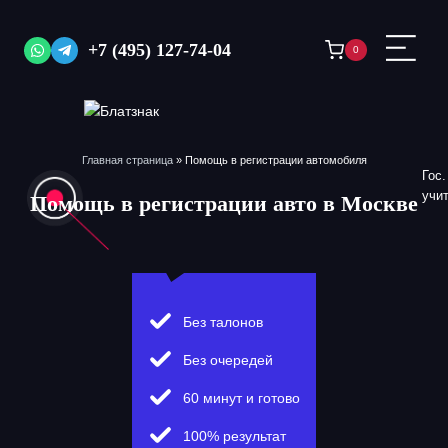
Перейти
к
+7 (495) 127-74-04
0
содержимому
Главная страница
»
Помощь в регистрации автомобиля
Гос
учи
Помощь в регистрации авто в Москве
Без талонов
Без очередей
60 минут и готово
100% результат