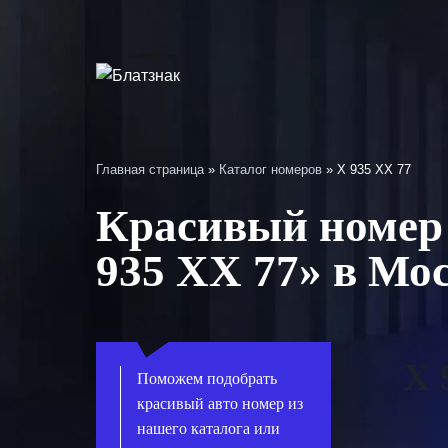
Перейти
к
содержимому
Главная страница
»
Каталог номеров
»
Х 935 ХХ 77
Красивый номер 
935 ХХ 77» в Мо
Х 
Поможем подобрать
красивый авто номер из
нашего каталога или