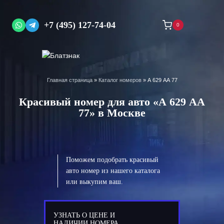
Перейти
к
+7 (495) 127-74-04
0
содержимому
Главная страница
»
Каталог номеров
»
А 629 АА 77
Красивый номер для авто «А 629 АА
77» в Москве
Поможем подобрать красивый
авто номер из нашего каталога
или выкупим ваш.
УЗНАТЬ О ЦЕНЕ И
НАЛИЧИИ НОМЕРА