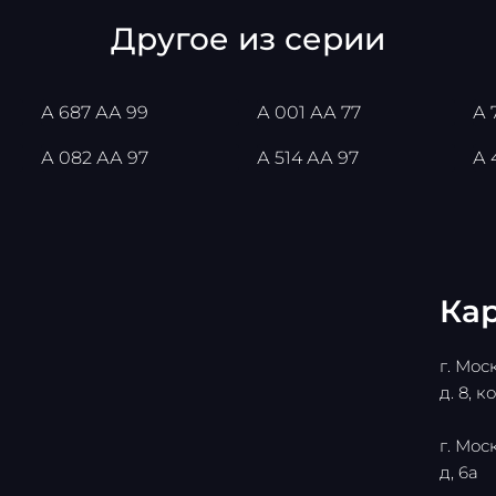
Другое из серии
А 687 АА 99
А 001 АА 77
А 
А 082 АА 97
А 514 АА 97
А 
Кар
г. Мос
д. 8, ко
г. Мос
д, 6а