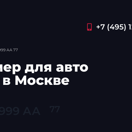
+7 (495) 
999 АА 77
ер для авто
 в Москве
77
 999 АА