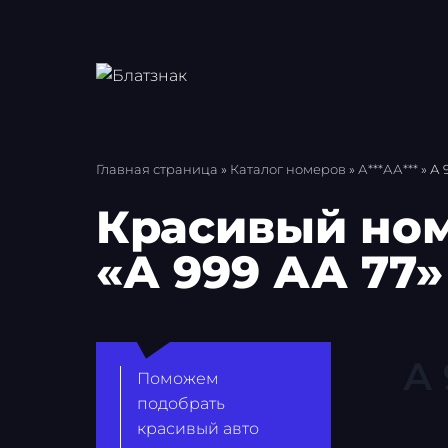
Перейти
к
содержимому
Главная страница
»
Каталог номеров
»
А***АА***
»
А 
Красивый ном
«А 999 АА 77»
А
Поможем
подобрать
красивый авто