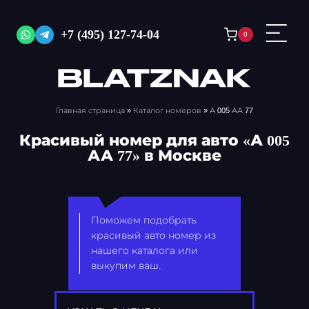
Перейти
к
+7 (495) 127-74-04
0
содержимому
Главная страница
»
Каталог номеров
»
А 005 АА 77
Красивый номер для авто «А 005
АА 77» в Москве
Поможем подобрать
красивый авто номер из
нашего каталога или
выкупим ваш.