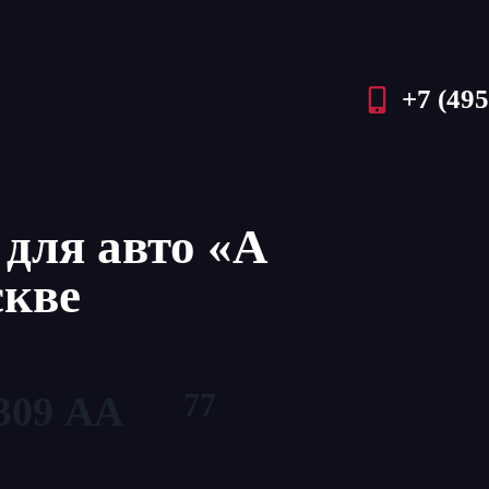
+7 (495
для авто «А
скве
77
309 АА