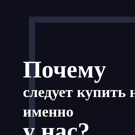
Почему
следует купить 
именно
у нас?