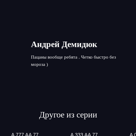
Андрей Демидюк
Пацаны вообще ребята . Четко быстро без
мороза )
Другое из серии
А 777 АА 77
А 333 АА 77
А 