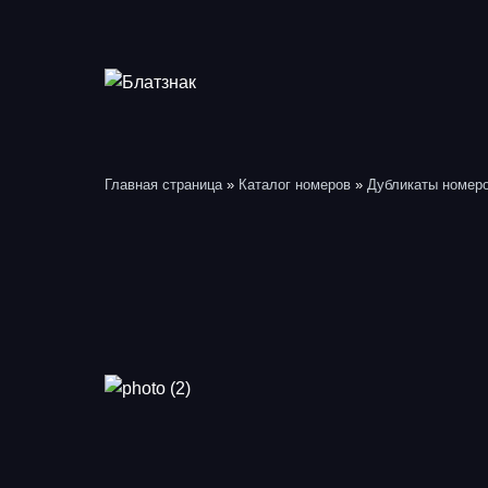
Перейти
к
содержимому
Главная страница
»
Каталог номеров
»
Дубликаты номер