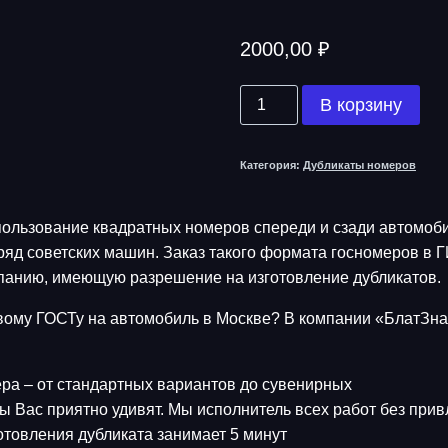
2000,00
₽
Количество
В корзину
товара
Квадратные
Категория:
Дубликаты номеров
номера
пользование квадратных номеров спереди и сзади автомоби
 ряд советских машин. Заказ такого формата госномеров в
панию, имеющую разрешение на изготовление дубликатов.
новому ГОСТу на автомобиль в Москве? В компании «БлатЗн
ра – от стандартных вариантов до сувенирных
ы Вас приятно удивят. Мы исполнитель всех работ без при
отовления дубликата занимает 5 минут