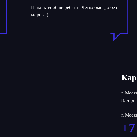
Пацаны вообще ребята . Четко быстро без
мороза )
Кар
г. Моск
8, корп.
г. Моск
+7