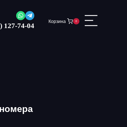
Корзина
0
) 127-74-04
 номера