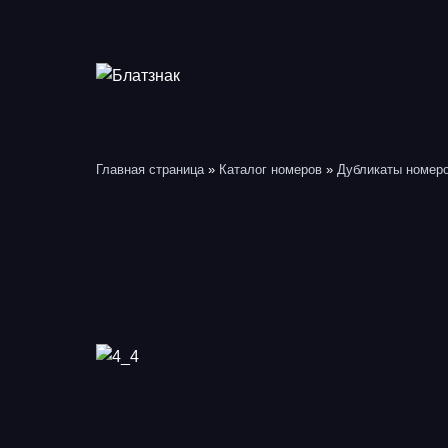
Перейти
к
содержимому
Главная страница
»
Каталог номеров
»
Дубликаты номер