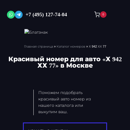
Перейти
к
+7 (495) 127-74-04
0
содержимому
Главная страница
»
Каталог номеров
»
Х 942 ХХ 77
Красивый номер для авто «Х 942
ХХ 77» в Москве
Поможем подобрать
красивый авто номер из
нашего каталога или
выкупим ваш.