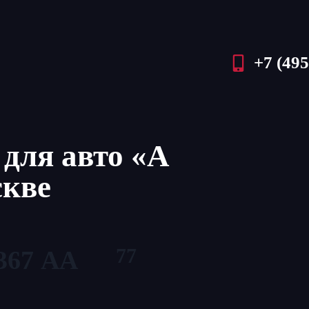
+7 (495
для авто «А
скве
77
367 АА