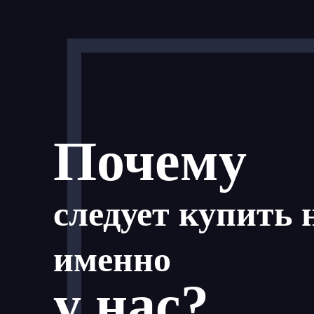
Почему
следует купить 
именно
у нас?