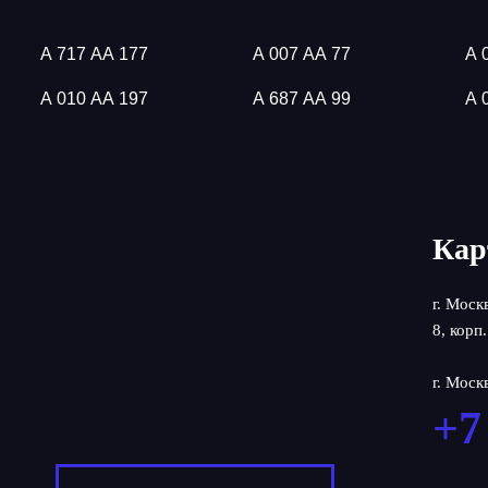
А 717 АА 177
А 007 АА 77
А 
А 010 АА 197
А 687 АА 99
А 
Кар
г. Моск
8, корп.
г. Моск
+7