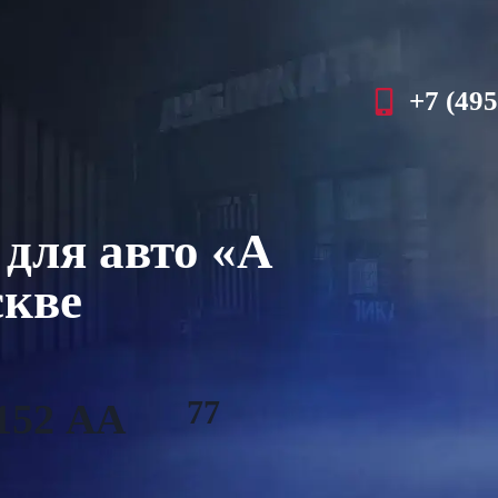
+7 (495
для авто «А
скве
77
152 АА