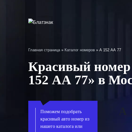
Перейти
к
содержимому
Главная страница
»
Каталог номеров
»
А 152 АА 77
Красивый номер 
152 АА 77» в Мо
А 
Поможем подобрать
красивый авто номер из
нашего каталога или