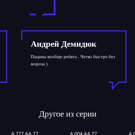
Андрей Демидюк
Пацаны вообще ребята . Четко быстро без
мороза )
Другое из серии
А 777 АА 77
А 004 АА 77
А 