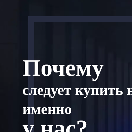
Почему
следует купить 
именно
у нас?