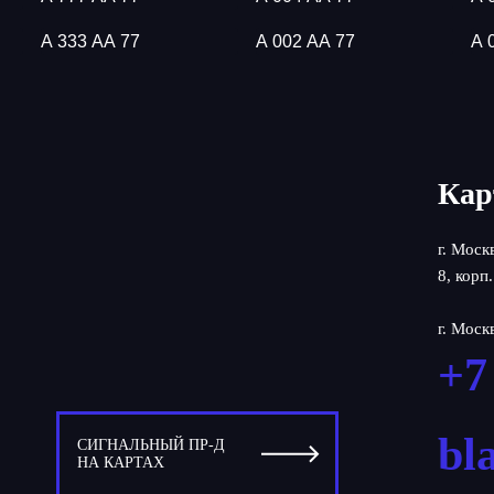
А 333 АА 77
А 002 АА 77
А 
Кар
г. Моск
8, корп.
г. Моск
+7
bl
СИГНАЛЬНЫЙ ПР-Д
НА КАРТАХ