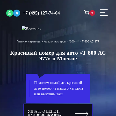
Перейти
к
+7 (495) 127-74-04
0
содержимому
Главная страница
»
Каталог номеров
»
*100****
»
Т 800 АС 977
Красивый номер для авто «Т 800 АС
977» в Москве
Поможем подобрать красивый
авто номер из нашего каталога
или выкупим ваш.
УЗНАТЬ О ЦЕНЕ И
НАЛИЧИИ НОМЕРА