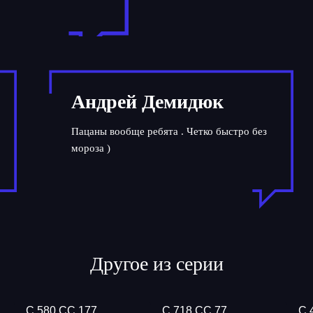
Андрей Демидюк
Пацаны вообще ребята . Четко быстро без
мороза )
Другое из серии
С 580 СС 177
С 718 СС 77
С 