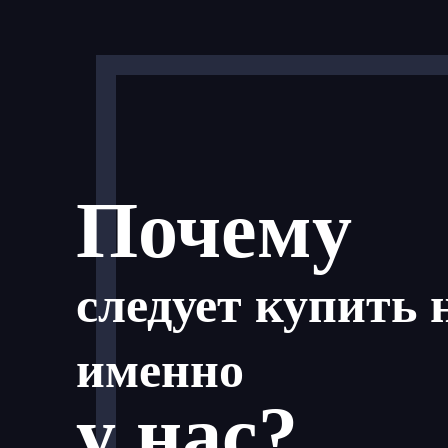
Почему
следует купить 
именно
у нас?