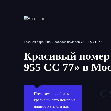
Перейти
к
содержимому
Главная страница
»
Каталог номеров
»
С 955 СС 77
Красивый номер 
955 СС 77» в Мо
С 
Поможем подобрать
красивый авто номер из
нашего каталога или