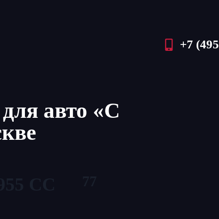
+7 (495
для авто «С
скве
77
955 СС