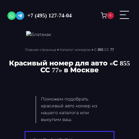
Перейти
к
+7 (495) 127-74-04
0
содержимому
Главная страница
»
Каталог номеров
»
С 855 СС 77
Красивый номер для авто «С 855
СС 77» в Москве
Поможем подобрать
красивый авто номер из
нашего каталога или
выкупим ваш.