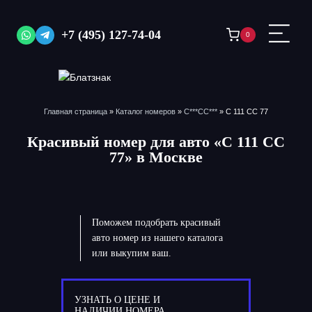
Перейти
к
+7 (495) 127-74-04
0
содержимому
Главная страница
»
Каталог номеров
»
С***СС***
»
С 111 СС 77
Красивый номер для авто «С 111 СС
77» в Москве
Поможем подобрать красивый
авто номер из нашего каталога
или выкупим ваш.
УЗНАТЬ О ЦЕНЕ И
НАЛИЧИИ НОМЕРА