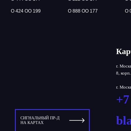
О 424 ОО 199
О 888 ОО 177
О 
Кар
г. Моск
8, корп.
г. Моск
+7
bl
СИГНАЛЬНЫЙ ПР-Д
НА КАРТАХ