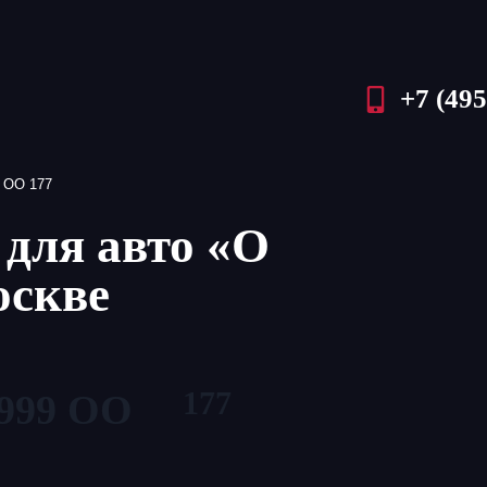
+7 (495
 ОО 177
для авто «О
оскве
177
999 ОО