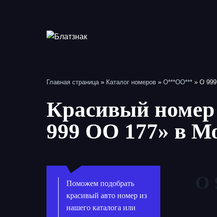
Перейти
к
содержимому
Главная страница
»
Каталог номеров
»
О***ОО***
»
О 999
Красивый номер 
999 ОО 177» в М
О 
Поможем подобрать
красивый авто номер из
нашего каталога или