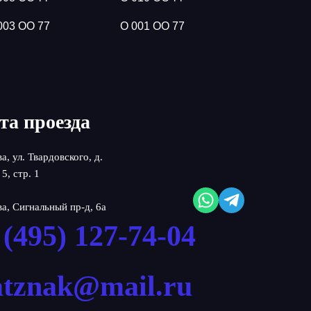
003 ОО 77
О 001 ОО 77
та проезда
ва, ул. Твардовского, д.
 5, стр. 1
ва, Сигнальный пр-д, 6а
 (495) 127-74-04
atznak@mail.ru