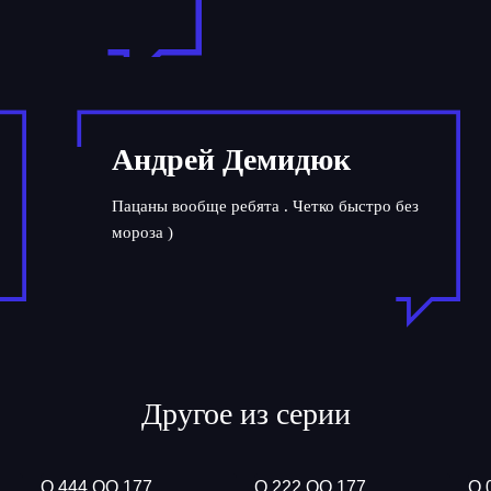
Андрей Демидюк
Пацаны вообще ребята . Четко быстро без
мороза )
Другое из серии
О 444 ОО 177
О 222 ОО 177
О 