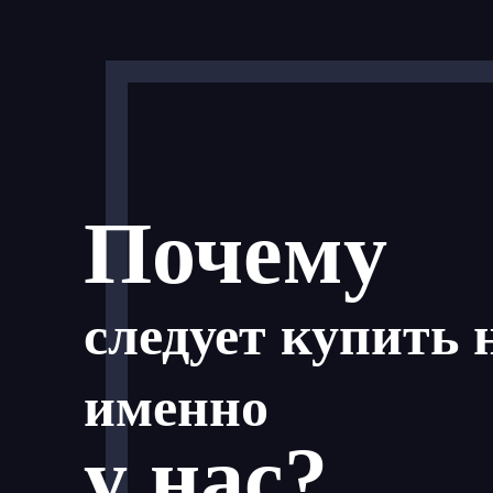
Почему
следует купить 
именно
у нас?