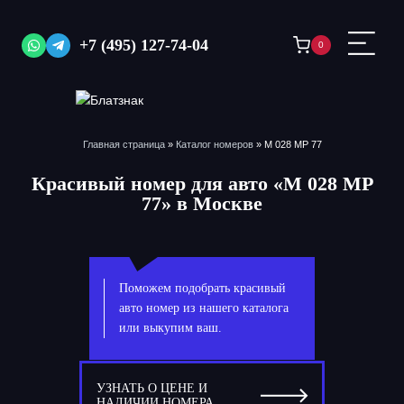
Перейти
к
+7 (495) 127-74-04
0
содержимому
Главная страница
»
Каталог номеров
»
М 028 МР 77
Красивый номер для авто «М 028 МР
77» в Москве
Поможем подобрать красивый
авто номер из нашего каталога
или выкупим ваш.
УЗНАТЬ О ЦЕНЕ И
НАЛИЧИИ НОМЕРА