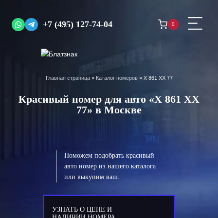
Перейти
к
+7 (495) 127-74-04
0
содержимому
Главная страница
»
Каталог номеров
»
Х 861 ХХ 77
Красивый номер для авто «Х 861 ХХ
77» в Москве
Поможем подобрать красивый
авто номер из нашего каталога
или выкупим ваш.
УЗНАТЬ О ЦЕНЕ И
НАЛИЧИИ НОМЕРА