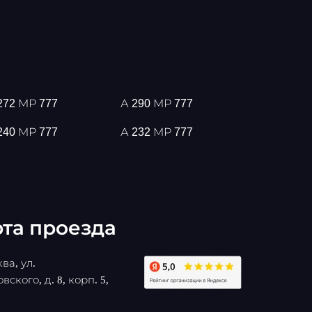
272 МР 777
А 290 МР 777
240 МР 777
А 232 МР 777
та проезда
ва, ул.
вского, д. 8, корп. 5,