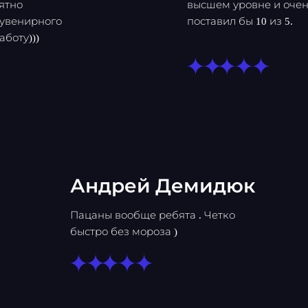
ятно
высшем уровне и очен
сувенирного
поставил бы 10 из 5.
боту)))
Андрей Демидюк
Пацаны вообще ребята . Четко
быстро без мороза )