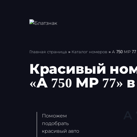
Перейти
к
содержимому
Главная страница
»
Каталог номеров
»
А 750 МР 77
Красивый ном
«А 750 МР 77» 
А 
Поможем
подобрать
красивый авто