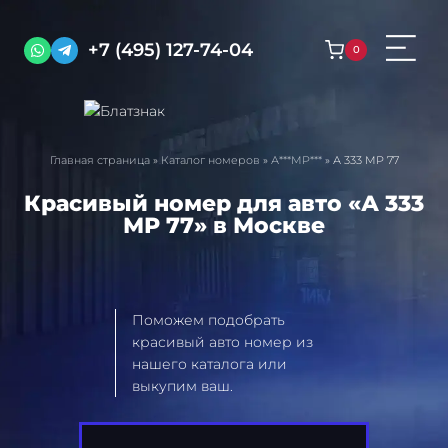
Перейти
к
+7 (495) 127-74-04
0
содержимому
Главная страница
»
Каталог номеров
»
А***МР***
»
А 333 МР 77
Красивый номер для авто «А 333
МР 77» в Москве
Поможем подобрать
красивый авто номер из
нашего каталога или
выкупим ваш.