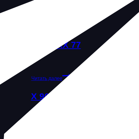
Читать далее
Х 965 ХХ 77
Читать далее
Х 966 ХХ 77
Читать далее