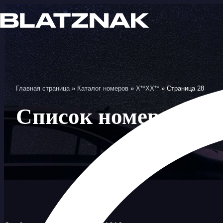
Перейти
к
содержимому
Главная страница
»
Каталог номеров
»
X**XX**
»
Страница 28
Список номеров Х*