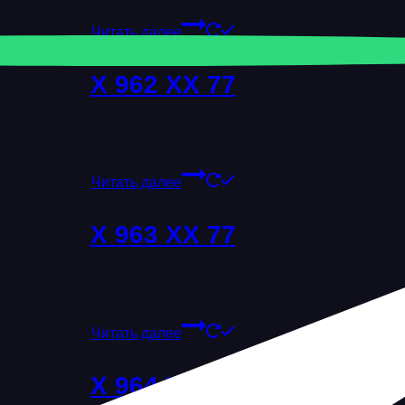
Читать далее
Х 962 ХХ 77
Читать далее
Х 963 ХХ 77
Читать далее
Х 964 ХХ 77