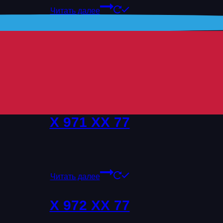
Читать далее
Х 970 ХХ 77
Читать далее
Х 971 ХХ 77
Читать далее
Х 972 ХХ 77