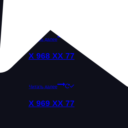
Х 967 ХХ 77
Читать далее
Х 968 ХХ 77
Читать далее
Х 969 ХХ 77