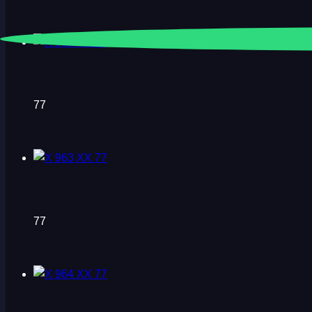
77
77