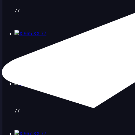
77
77
77