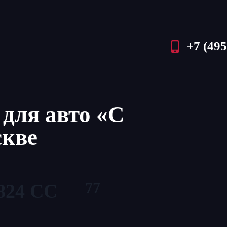
+7 (495
для авто «С
скве
77
824 СС