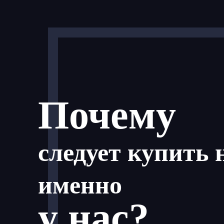
Почему
следует купить 
именно
у нас?