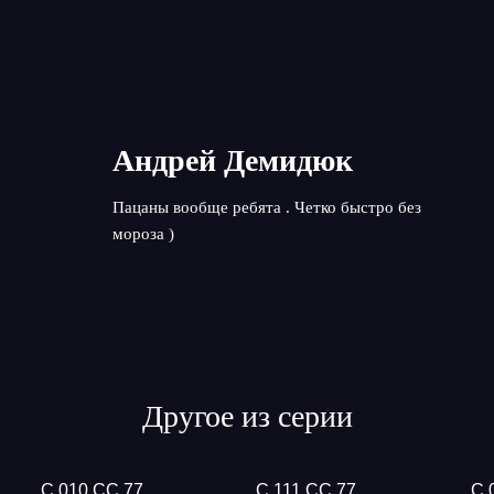
Андрей Демидюк
Пацаны вообще ребята . Четко быстро без
мороза )
Другое из серии
С 010 СС 77
С 111 СС 77
С 