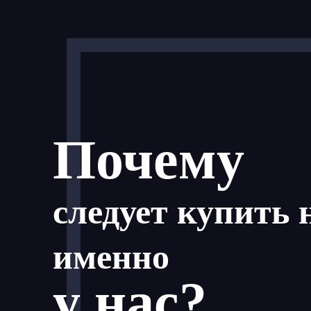
Почему
следует купить 
именно
у нас?