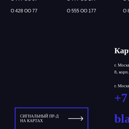
О 428 ОО 77
О 555 ОО 177
О 
Кар
г. Моск
8, корп.
г. Моск
+7
bl
СИГНАЛЬНЫЙ ПР-Д
НА КАРТАХ