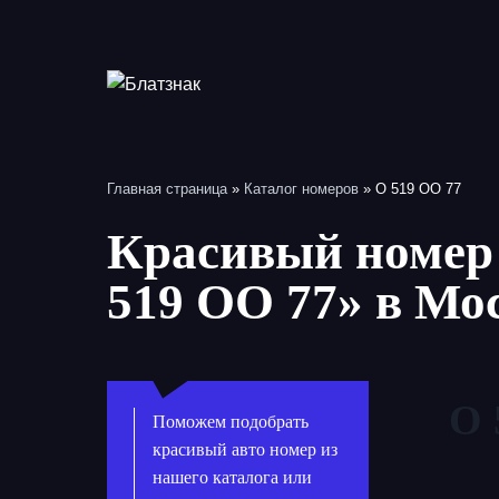
Перейти
к
содержимому
Главная страница
»
Каталог номеров
»
О 519 ОО 77
Красивый номер 
519 ОО 77» в Мо
О 
Поможем подобрать
красивый авто номер из
нашего каталога или