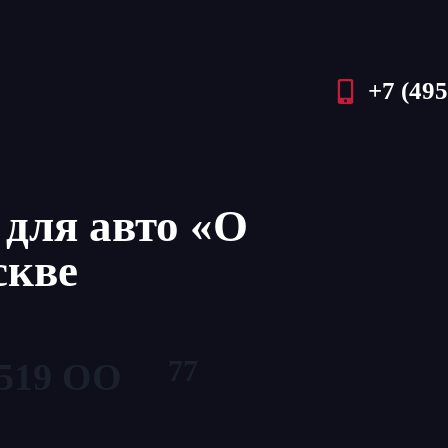
+7 (495
для авто «О
скве
77
519 ОО