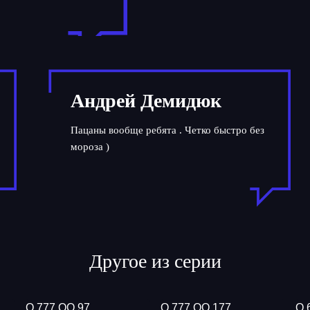
Андрей Демидюк
Пацаны вообще ребята . Четко быстро без
мороза )
Другое из серии
О 777 ОО 97
О 777 ОО 177
О 