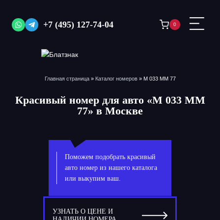
Перейти
к
+7 (495) 127-74-04
0
содержимому
Главная страница
»
Каталог номеров
»
М 033 ММ 77
Красивый номер для авто «М 033 ММ
77» в Москве
Поможем подобрать красивый
авто номер из нашего каталога
или выкупим ваш.
УЗНАТЬ О ЦЕНЕ И
НАЛИЧИИ НОМЕРА