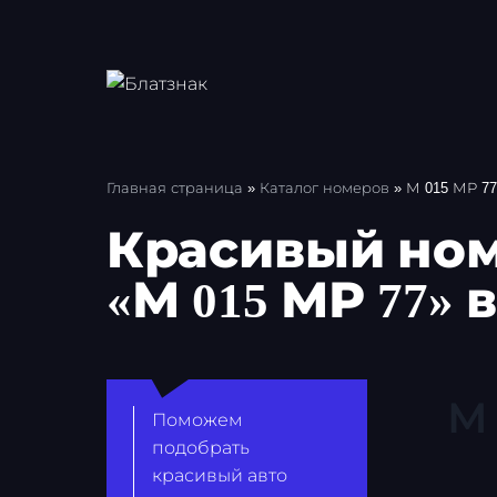
Перейти
к
содержимому
Главная страница
»
Каталог номеров
»
М 015 МР 77
Красивый ном
«М 015 МР 77» 
М 
Поможем
подобрать
красивый авто