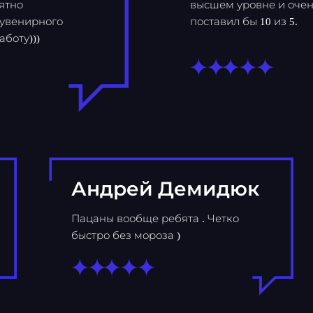
ятно
высшем уровне и очен
сувенирного
поставил бы 10 из 5.
боту)))
Андрей Демидюк
Пацаны вообще ребята . Четко
быстро без мороза )