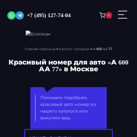
Перейти
к
+7 (495) 127-74-04
0
содержимому
Главная страница
»
Каталог номеров
»
А 600 АА 77
Красивый номер для авто «А 600
АА 77» в Москве
Поможем подобрать
красивый авто номер из
нашего каталога или
выкупим ваш.