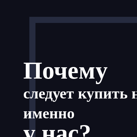
Почему
следует купить 
именно
у нас?