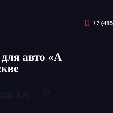
+7 (495
для авто «А
скве
77
426 АА