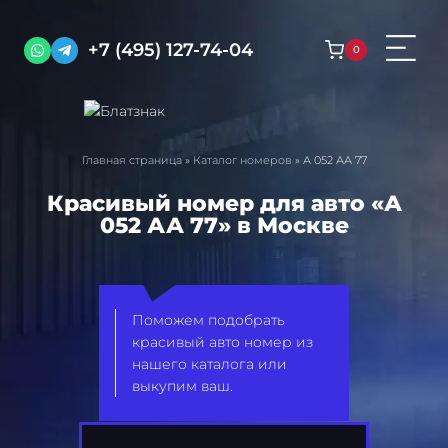
Перейти
к
+7 (495) 127-74-04
0
содержимому
Главная страница
»
Каталог номеров
»
А 052 АА 77
Красивый номер для авто «А
052 АА 77» в Москве
Поможем подобрать
красивый авто номер из
нашего каталога или
выкупим ваш.